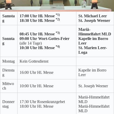
*1)
Samsta
17:00 Uhr Hl. Messe
St. Michael Leer
*2)
g
18:30 Uhr Hl. Messe
St. Joseph Weener
Mariä-
*3)
08:45 Uhr Hl. Messe
Himmelfahrt MLD
Sonnta
09:00 Uhr Wort-Gottes-Feier
Kapelle im Borro
g
(alle 14 Tage)
Leer
*4)
10:30 Uhr Hl. Messe
St. Marien Leer-
Loga
Montag
Kein Gottesdienst
Diensta
Kapelle im Borro
16:00 Uhr Hl. Messe
g
Leer
Mittwo
10:00 Uhr Hl. Messe
St. Joseph Weener
ch
Mariä-Himmelfahrt
Donner
17:30 Uhr Rosenkranzgebet
MLD
stag
18:00 Uhr Hl. Messe
Mariä-Himmelfahrt
MLD