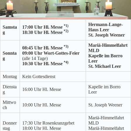
Hermann-Lange-
*1)
Samsta
17:00 Uhr Hl. Messe
Haus Leer
*2)
g
18:30 Uhr Hl. Messe
St. Joseph Weener
Mariä-Himmelfahrt
*3)
08:45 Uhr Hl. Messe
MLD
Sonnta
09:00 Uhr Wort-Gottes-Feier
Kapelle im Borro
g
(alle 14 Tage)
Leer
*4)
10:30 Uhr Hl. Messe
St. Michael Leer
Montag
Kein Gottesdienst
Diensta
Kapelle im Borro
16:00 Uhr Hl. Messe
g
Leer
Mittwo
10:00 Uhr Hl. Messe
St. Joseph Weener
ch
Mariä-Himmelfahrt
Donner
17:30 Uhr Rosenkranzgebet
MLD
stag
18:00 Uhr Hl. Messe
Mariä-Himmelfahrt