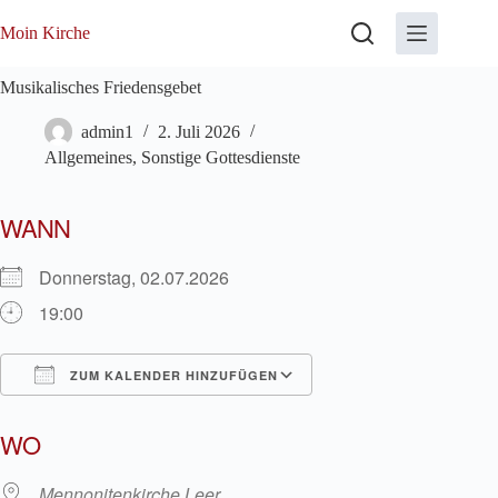
Zum
Inhalt
Moin Kirche
springen
Musikalisches Friedensgebet
admin1
2. Juli 2026
Allgemeines
,
Sonstige Gottesdienste
WANN
Donnerstag, 02.07.2026
19:00
ZUM KALENDER HINZUFÜGEN
ICS herunterladen
Google Kalender
WO
Mennonitenkirche Leer