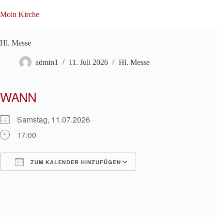
Zum
Inhalt
Moin Kirche
springen
Hl. Messe
admin1
11. Juli 2026
Hl. Messe
WANN
Samstag, 11.07.2026
17:00
ZUM KALENDER HINZUFÜGEN
ICS herunterladen
Google Kalender