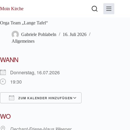
Zum
Inhalt
Moin Kirche
springen
Orga Team „Lange Tafel“
Gabriele Pohlabeln
16. Juli 2026
Allgemeines
WANN
Donnerstag, 16.07.2026
19:30
ZUM KALENDER HINZUFÜGEN
ICS herunterladen
Google Kalender
WO
Dechant-Friese-Haus Weener