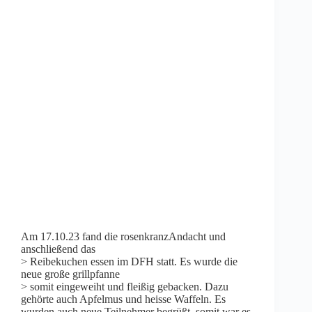
Am 17.10.23 fand die rosenkranzAndacht und
anschließend das
> Reibekuchen essen im DFH statt. Es wurde die
neue große grillpfanne
> somit eingeweiht und fleißig gebacken. Dazu
gehörte auch Apfelmus und heisse Waffeln. Es
wurden auch neue Teilnehmer begrüßt, somit war es