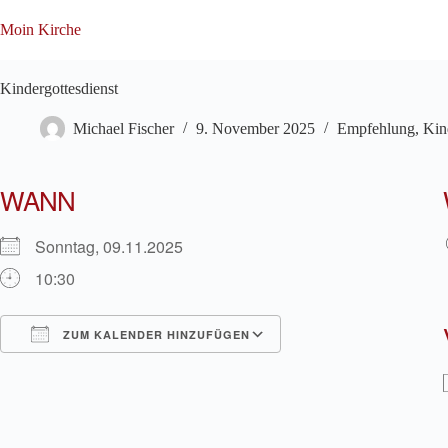
Zum
Inhalt
Moin Kirche
springen
Kindergottesdienst
Michael Fischer
9. November 2025
Empfehlung
,
Kin
WANN
Sonntag, 09.11.2025
10:30
ZUM KALENDER HINZUFÜGEN
ICS herunterladen
Google Kalender