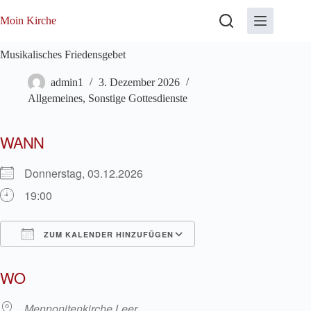
Zum
Inhalt
Moin Kirche
springen
Musikalisches Friedensgebet
admin1
3. Dezember 2026
Allgemeines
,
Sonstige Gottesdienste
WANN
Donnerstag, 03.12.2026
19:00
ZUM KALENDER HINZUFÜGEN
ICS herunterladen
Google Kalender
WO
Mennonitenkirche Leer