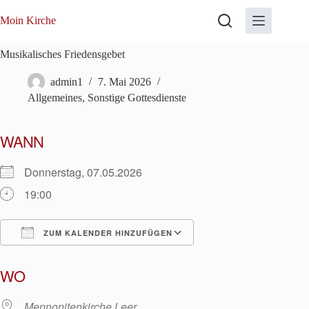
Zum
Inhalt
Moin Kirche
springen
Musikalisches Friedensgebet
admin1
7. Mai 2026
Allgemeines
,
Sonstige Gottesdienste
WANN
Donnerstag, 07.05.2026
19:00
ZUM KALENDER HINZUFÜGEN
ICS herunterladen
Google Kalender
WO
Mennonitenkirche Leer