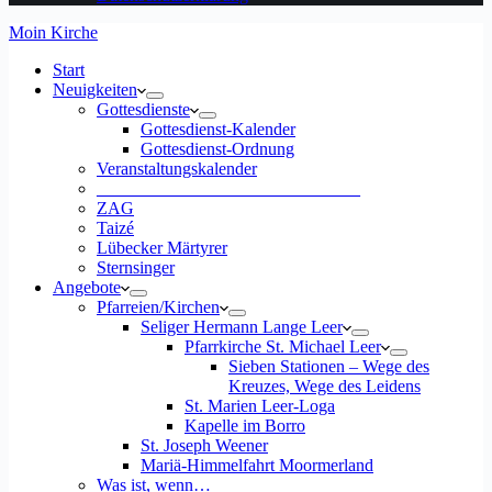
Moin Kirche
Start
Neuigkeiten
Gottesdienste
Gottesdienst-Kalender
Gottesdienst-Ordnung
Veranstaltungskalender
______________________________
ZAG
Taizé
Lübecker Märtyrer
Sternsinger
Angebote
Pfarreien/Kirchen
Seliger Hermann Lange Leer
Pfarrkirche St. Michael Leer
Sieben Stationen – Wege des
Kreuzes, Wege des Leidens
St. Marien Leer-Loga
Kapelle im Borro
St. Joseph Weener
Mariä-Himmelfahrt Moormerland
Was ist, wenn…