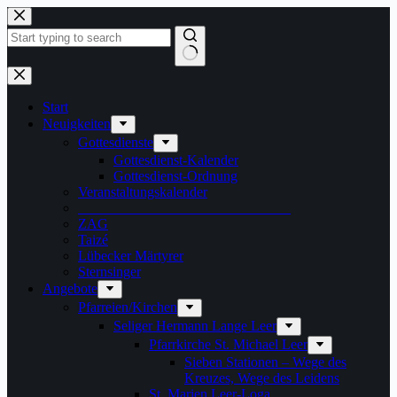
Zum
Inhalt
springen
Keine
Ergebnisse
Start
Neuigkeiten
Gottesdienste
Gottesdienst-Kalender
Gottesdienst-Ordnung
Veranstaltungskalender
______________________________
ZAG
Taizé
Lübecker Märtyrer
Sternsinger
Angebote
Pfarreien/Kirchen
Seliger Hermann Lange Leer
Pfarrkirche St. Michael Leer
Sieben Stationen – Wege des
Kreuzes, Wege des Leidens
St. Marien Leer-Loga