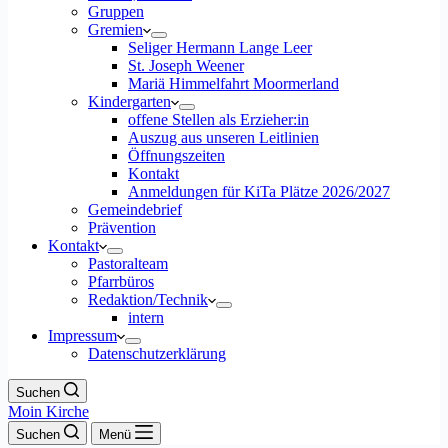
Gruppen
Gremien
Seliger Hermann Lange Leer
St. Joseph Weener
Mariä Himmelfahrt Moormerland
Kindergarten
offene Stellen als Erzieher:in
Auszug aus unseren Leitlinien
Öffnungszeiten
Kontakt
Anmeldungen für KiTa Plätze 2026/2027
Gemeindebrief
Prävention
Kontakt
Pastoralteam
Pfarrbüros
Redaktion/Technik
intern
Impressum
Datenschutzerklärung
Suchen
Moin Kirche
Suchen
Menü