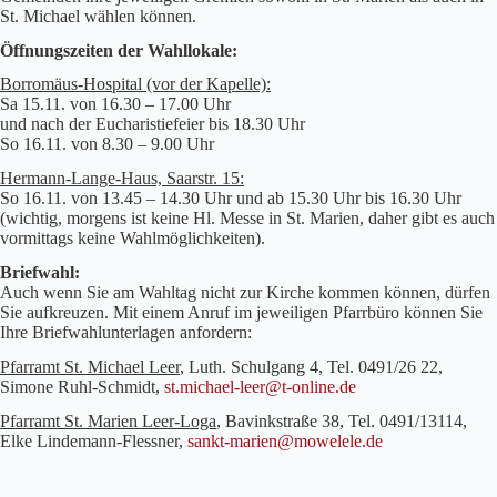
St. Michael wählen können.
Öffnungszeiten der Wahllokale:
Borromäus-Hospital (vor der Kapelle):
Sa 15.11. von 16.30 – 17.00 Uhr
und nach der Eucharistiefeier bis 18.30 Uhr
So 16.11. von 8.30 – 9.00 Uhr
Hermann-Lange-Haus, Saarstr. 15:
So 16.11. von 13.45 – 14.30 Uhr und ab 15.30 Uhr bis 16.30 Uhr
(wichtig, morgens ist keine Hl. Messe in St. Marien, daher gibt es auch
vormittags keine Wahlmöglichkeiten).
Briefwahl:
Auch wenn Sie am Wahltag nicht zur Kirche kommen können, dürfen
Sie aufkreuzen. Mit einem Anruf im jeweiligen Pfarrbüro können Sie
Ihre Briefwahlunterlagen anfordern:
Pfarramt St. Michael Leer
, Luth. Schulgang 4, Tel. 0491/26 22,
Simone Ruhl-Schmidt,
st.michael-leer@t-online.de
Pfarramt St. Marien Leer-Loga
, Bavinkstraße 38, Tel. 0491/13114,
Elke Lindemann-Flessner,
sankt-marien@mowelele.de