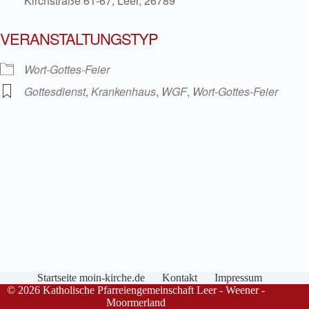
Kirchstraße 61-67, Leer, 26789
VERANSTALTUNGSTYP
Wort-Gottes-Feier
Gottesdienst
,
Krankenhaus
,
WGF
,
Wort-Gottes-Feier
Startseite moin-kirche.de
Kontakt
Impressum
© 2026 Katholische Pfarreiengemeinschaft Leer - Weener -
Moormerland