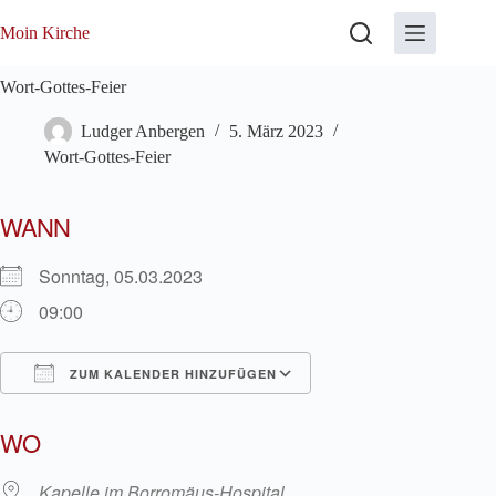
Zum
Inhalt
Moin Kirche
springen
Wort-Gottes-Feier
Ludger Anbergen
5. März 2023
Wort-Gottes-Feier
WANN
Sonntag, 05.03.2023
09:00
ZUM KALENDER HINZUFÜGEN
ICS herunterladen
Google Kalender
WO
Kapelle im Borromäus-Hospital