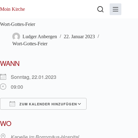
Zum
Inhalt
Moin Kirche
springen
Wort-Gottes-Feier
Ludger Anbergen
22. Januar 2023
Wort-Gottes-Feier
WANN
Sonntag, 22.01.2023
09:00
ZUM KALENDER HINZUFÜGEN
ICS herunterladen
Google Kalender
WO
Kapelle im Borromäus-Hospital