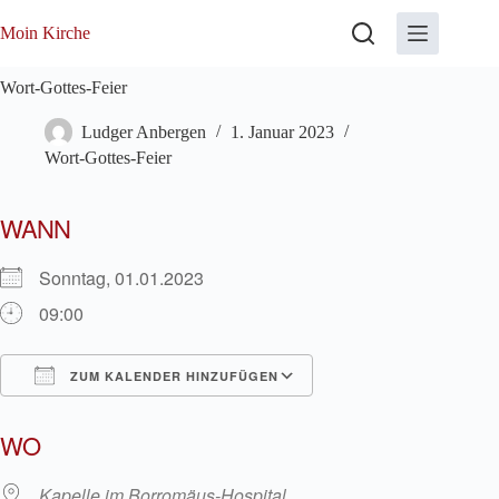
Zum
Inhalt
Moin Kirche
springen
Wort-Gottes-Feier
Ludger Anbergen
1. Januar 2023
Wort-Gottes-Feier
WANN
Sonntag, 01.01.2023
09:00
ZUM KALENDER HINZUFÜGEN
ICS herunterladen
Google Kalender
WO
Kapelle im Borromäus-Hospital