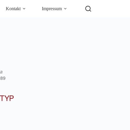
Kontakt
Impressum
ga
789
TYP
5
Outlook Live