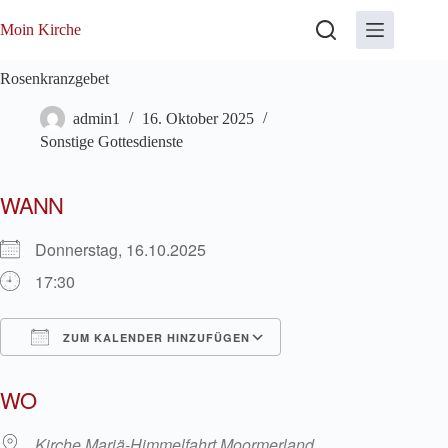
Zum
Inhalt
Moin Kirche
springen
Rosenkranzgebet
admin1
16. Oktober 2025
Sonstige Gottesdienste
WANN
Donnerstag, 16.10.2025
17:30
ZUM KALENDER HINZUFÜGEN
ICS herunterladen
Google Kalender
WO
Kirche Mariä-Himmelfahrt Moormerland