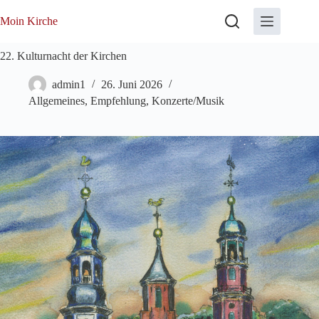
Zum
Inhalt
Moin Kirche
springen
22. Kulturnacht der Kirchen
admin1
26. Juni 2026
Allgemeines
,
Empfehlung
,
Konzerte/Musik