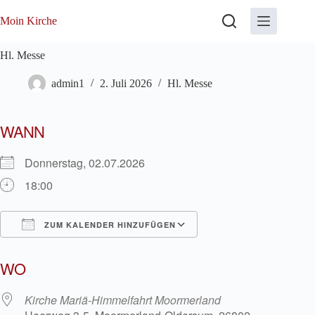
Zum
Inhalt
Moin Kirche
springen
Hl. Messe
admin1
2. Juli 2026
Hl. Messe
WANN
Donnerstag, 02.07.2026
18:00
ZUM KALENDER HINZUFÜGEN
ICS herunterladen
Google Kalender
WO
Kirche Mariä-Himmelfahrt Moormerland