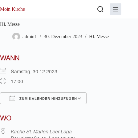
Zum
Inhalt
Moin Kirche
springen
Hl. Messe
admin1
30. Dezember 2023
Hl. Messe
WANN
Samstag, 30.12.2023
17:00
ZUM KALENDER HINZUFÜGEN
ICS herunterladen
Google Kalender
WO
Kirche St. Marien Leer-Loga