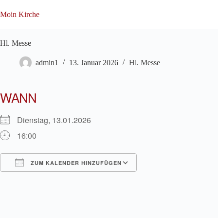
Zum
Inhalt
Moin Kirche
springen
Hl. Messe
admin1
13. Januar 2026
Hl. Messe
WANN
Dienstag, 13.01.2026
16:00
ZUM KALENDER HINZUFÜGEN
ICS herunterladen
Google Kalender