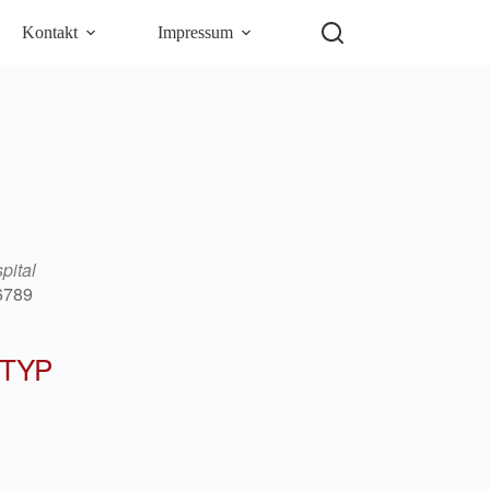
Kontakt
Impressum
pital
26789
TYP
5
Outlook Live