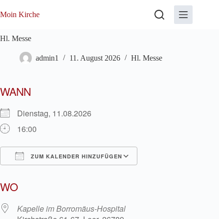
Zum
Inhalt
Moin Kirche
springen
Hl. Messe
admin1
11. August 2026
Hl. Messe
WANN
Dienstag, 11.08.2026
16:00
ZUM KALENDER HINZUFÜGEN
ICS herunterladen
Google Kalender
WO
Kapelle im Borromäus-Hospital