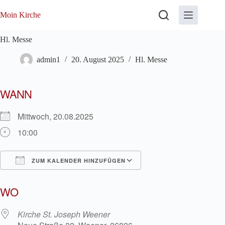
Zum
Inhalt
Moin Kirche
springen
Hl. Messe
admin1
20. August 2025
Hl. Messe
WANN
Mittwoch, 20.08.2025
10:00
ZUM KALENDER HINZUFÜGEN
ICS herunterladen
Google Kalender
WO
Kirche St. Joseph Weener