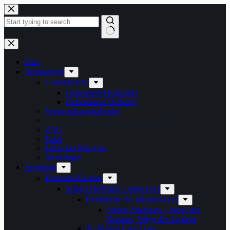
Zum
Inhalt
springen
Keine
Ergebnisse
Start
Neuigkeiten
Gottesdienste
Gottesdienst-Kalender
Gottesdienst-Ordnung
Veranstaltungskalender
______________________________
ZAG
Taizé
Lübecker Märtyrer
Sternsinger
Angebote
Pfarreien/Kirchen
Seliger Hermann Lange Leer
Pfarrkirche St. Michael Leer
Sieben Stationen – Wege des
Kreuzes, Wege des Leidens
St. Marien Leer-Loga