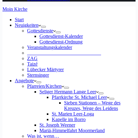
Moin Kirche
Start
Neuigkeiten
Gottesdienste
Gottesdienst-Kalender
Gottesdienst-Ordnung
Veranstaltungskalender
______________________________
ZAG
Taizé
Lübecker Märtyrer
Sternsinger
Angebote
Pfarreien/Kirchen
Seliger Hermann Lange Leer
Pfarrkirche St. Michael Leer
Sieben Stationen – Wege des
Kreuzes, Wege des Leidens
St. Marien Leer-Loga
Kapelle im Borro
St. Joseph Weener
Mariä-Himmelfahrt Moormerland
Was ist, wenn…