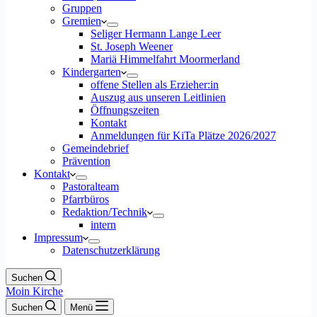
Gruppen
Gremien
Seliger Hermann Lange Leer
St. Joseph Weener
Mariä Himmelfahrt Moormerland
Kindergarten
offene Stellen als Erzieher:in
Auszug aus unseren Leitlinien
Öffnungszeiten
Kontakt
Anmeldungen für KiTa Plätze 2026/2027
Gemeindebrief
Prävention
Kontakt
Pastoralteam
Pfarrbüros
Redaktion/Technik
intern
Impressum
Datenschutzerklärung
Suchen
Moin Kirche
Suchen
Menü