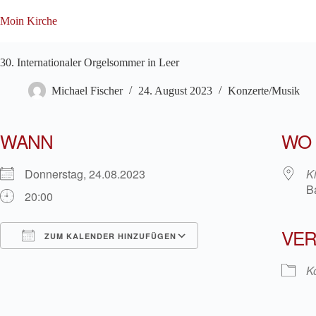
Zum
Inhalt
Moin Kirche
springen
30. Internationaler Orgelsommer in Leer
Michael Fischer
24. August 2023
Konzerte/Musik
WANN
WO
Donnerstag, 24.08.2023
K
B
20:00
VER
ZUM KALENDER HINZUFÜGEN
ICS herunterladen
Google Kalender
K