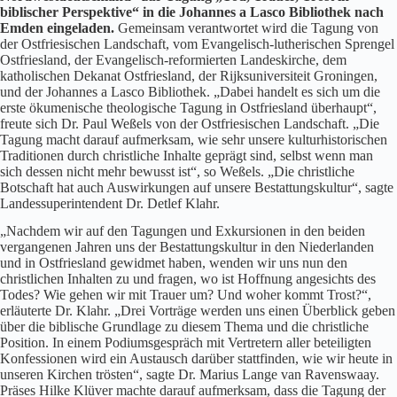
biblischer Perspektive“ in die Johannes a Lasco Bibliothek nach
Emden eingeladen.
Gemeinsam verantwortet wird die Tagung von
der Ostfriesischen Landschaft, vom Evangelisch-lutherischen Sprengel
Ostfriesland, der Evangelisch-reformierten Landeskirche, dem
katholischen Dekanat Ostfriesland, der Rijksuniversiteit Groningen,
und der Johannes a Lasco Bibliothek. „Dabei handelt es sich um die
erste ökumenische theologische Tagung in Ostfriesland überhaupt“,
freute sich Dr. Paul Weßels von der Ostfriesischen Landschaft. „Die
Tagung macht darauf aufmerksam, wie sehr unsere kulturhistorischen
Traditionen durch christliche Inhalte geprägt sind, selbst wenn man
sich dessen nicht mehr bewusst ist“, so Weßels. „Die christliche
Botschaft hat auch Auswirkungen auf unsere Bestattungskultur“, sagte
Landessuperintendent Dr. Detlef Klahr.
„Nachdem wir auf den Tagungen und Exkursionen in den beiden
vergangenen Jahren uns der Bestattungskultur in den Niederlanden
und in Ostfriesland gewidmet haben, wenden wir uns nun den
christlichen Inhalten zu und fragen, wo ist Hoffnung angesichts des
Todes? Wie gehen wir mit Trauer um? Und woher kommt Trost?“,
erläuterte Dr. Klahr. „Drei Vorträge werden uns einen Überblick geben
über die biblische Grundlage zu diesem Thema und die christliche
Position. In einem Podiumsgespräch mit Vertretern aller beteiligten
Konfessionen wird ein Austausch darüber stattfinden, wie wir heute in
unseren Kirchen trösten“, sagte Dr. Marius Lange van Ravenswaay.
Präses Hilke Klüver machte darauf aufmerksam, dass die Tagung der