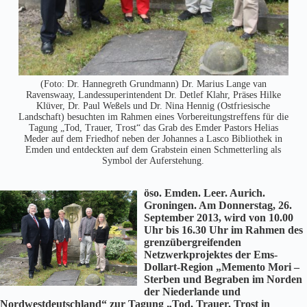
(Foto: Dr. Hannegreth Grundmann) Dr. Marius Lange van
Ravenswaay, Landessuperintendent Dr. Detlef Klahr, Präses Hilke
Klüver, Dr. Paul Weßels und Dr. Nina Hennig (Ostfriesische
Landschaft) besuchten im Rahmen eines Vorbereitungstreffens für die
Tagung „Tod, Trauer, Trost“ das Grab des Emder Pastors Helias
Meder auf dem Friedhof neben der Johannes a Lasco Bibliothek in
Emden und entdeckten auf dem Grabstein einen Schmetterling als
Symbol der Auferstehung.
öso. Emden. Leer. Aurich.
Groningen. Am Donnerstag, 26.
September 2013, wird von 10.00
Uhr bis 16.30 Uhr im Rahmen des
grenzübergreifenden
Netzwerkprojektes der Ems-
Dollart-Region „Memento Mori –
Sterben und Begraben im Norden
der Niederlande und
Nordwestdeutschland“ zur Tagung „Tod, Trauer, Trost in