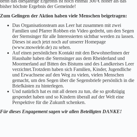
denn das diesjährige Ergebnis ist noch einmal 300 € höher als das
bisher höchste Ergebnis der Gemeinde!
Zum Gelingen der Aktion haben viele Menschen beigetragen:
Das Organisationsteam aus Leer hat zusammen mit zwei
Familien und Pfarrer Robben ein Video gedreht, um den Segen
der Sternsinger für alle Interessierten sichtbar werden zu lassen.
Dieses ist auch jetzt noch auf unserer Homepage
(www.mowelele.de) zu sehen.
Auf einen persönlichen Kontakt mit den BewohnerInnen der
Haushalte haben die Sternsinger aus dem Rheiderland und
Moormerland auf Bitten des Bistums und des Landkreises Leer
verzichtet.Trotzdem haben sich Familien, Kinder, Jugendliche
und Erwachsene auf den Weg zu vielen, vielen Menschen
gemacht, um den Segen über die Segensbriefe persönlich in die
Briefkästen zu hinterlegen.
Und natürlich hat es mit all denen zu tun, die so großzügig
gespendet haben und so Kindern überall auf der Welt eine
Perspektive für die Zukunft schenken.
Für dieses Engagement sagen wir allen Beteiligten DANKE!