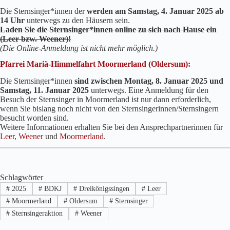
Die Sternsinger*innen der
werden am Samstag, 4. Januar 2025 ab
14 Uhr
unterwegs zu den Häusern sein.
Laden Sie die Sternsinger*innen online zu sich nach Hause ein
(Leer bzw. Weener)!
(Die Online-Anmeldung ist nicht mehr möglich.)
Pfarrei Mariä-Himmelfahrt Moormerland (Oldersum):
Die Sternsinger*innen
sind zwischen Montag, 8. Januar 2025 und
Samstag, 11. Januar 2025
unterwegs. Eine Anmeldung für den
Besuch der Sternsinger in Moormerland ist nur dann erforderlich,
wenn Sie bislang noch nicht von den Sternsingerinnen/Sternsingern
besucht worden sind.
Weitere Informationen erhalten Sie bei den Ansprechpartnerinnen für
Leer
,
Weener
und
Moormerland
.
Schlagwörter
#
2025
#
BDKJ
#
Dreikönigssingen
#
Leer
#
Moormerland
#
Oldersum
#
Sternsinger
#
Sternsingeraktion
#
Weener