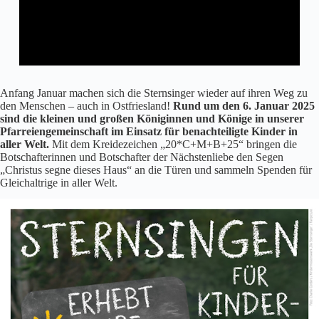
Anfang Januar machen sich die Sternsinger wieder auf ihren Weg zu
den Menschen – auch in Ostfriesland!
Rund um den 6. Januar 2025
sind die kleinen und großen Königinnen und Könige in unserer
Pfarreiengemeinschaft im Einsatz für benachteiligte Kinder in
aller Welt.
Mit dem Kreidezeichen „20*C+M+B+25“ bringen die
Botschafterinnen und Botschafter der Nächstenliebe den Segen
„Christus segne dieses Haus“ an die Türen und sammeln Spenden für
Gleichaltrige in aller Welt.