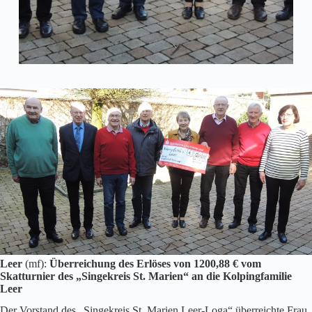
Leer
(mf):
Überreichung des Erlöses von 1200,88 € vom
Skatturnier des „Singekreis St. Marien“ an die Kolpingfamilie
Leer
Der Vorstand des „Singekreis St. Marien Leer-Loga“ überreichte Frau