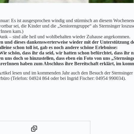
Januar: Es ist ausgesprochen windig und stürmisch an diesem Wochenend
twortbar sei, die Kinder und die „Seniorengruppe“ als Sternsinger los
rInnen kam.)
Dank – sind alle heil und wohlbehalten wieder Zuhause angekommen.
n und dieses dankenswerterweise wieder mit der Unterstützung de
lleine schon toll ist, gab es noch andere schöne Erlebnisse:
Wie schön, dass ihr da seid, wir hatten schon befürchtet, dass ihr
en uns doch so hinzustellen, dass eben ein Foto von uns „Sternsi
rerInnen haben zum Abschluss ihre Bereitschaft erklärt, im komm
s Artikel lesen und im kommenden Jahr auch den Besuch der Sternsinger
rrbüro (Telefon: 04924 864 oder bei Ingrid Fischer: 04954 990034).