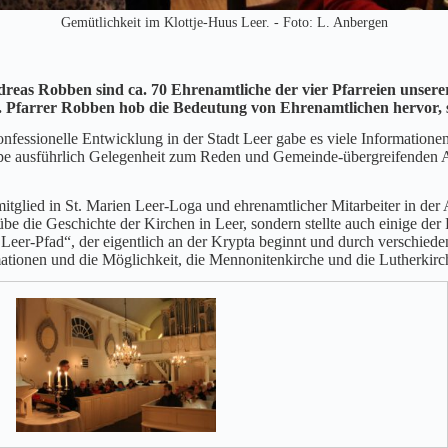
Gemütlichkeit im Klottje-Huus Leer. - Foto: L. Anbergen
reas Robben sind ca. 70 Ehrenamtliche der vier Pfarreien unsere
farrer Robben hob die Bedeutung von Ehrenamtlichen hervor, si
onfessionelle Entwicklung in der Stadt Leer gabe es viele Information
pe ausführlich Gelegenheit zum Reden und Gemeinde-übergreifenden 
itglied in St. Marien Leer-Loga und ehrenamtlicher Mitarbeiter in der
be die Geschichte der Kirchen in Leer, sondern stellte auch einige der 
er-Pfad“, der eigentlich an der Krypta beginnt und durch verschieden
rmationen und die Möglichkeit, die Mennonitenkirche und die Lutherkirc