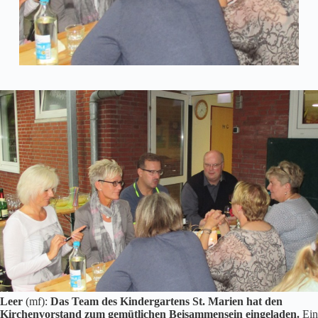
Leer
(mf):
Das Team des Kindergartens St. Marien hat den
Kirchenvorstand zum gemütlichen Beisammensein eingeladen.
Ein