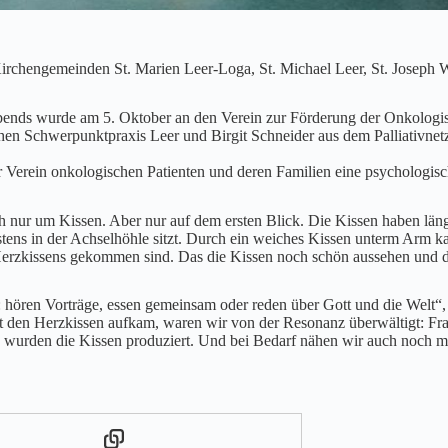
 Kirchengemeinden St. Marien Leer-Loga, St. Michael Leer, St. Josep
bends wurde am 5. Oktober an den Verein zur Förderung der Onkologis
hen Schwerpunktpraxis Leer und Birgit Schneider aus dem Palliativnet
 Verein onkologischen Patienten und deren Familien eine psychologisc
ich nur um Kissen. Aber nur auf dem ersten Blick. Die Kissen haben lä
ns in der Achselhöhle sitzt. Durch ein weiches Kissen unterm Arm ka
 Herzkissens gekommen sind. Das die Kissen noch schön aussehen und d
: hören Vorträge, essen gemeinsam oder reden über Gott und die Welt“
t den Herzkissen aufkam, waren wir von der Resonanz überwältigt: Fr
 wurden die Kissen produziert. Und bei Bedarf nähen wir auch noch m