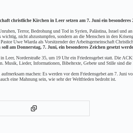
haft christliche Kirchen in Leer setzen am 7. Juni ein besonderes
nruhen, Terror, Bedrohung und Tod in Syrien, Palästina, Israel und a
es wichtig, nicht abzustumpfen, sondern an die Menschen in den Kriseng
t Pastor Uwe Wiarda als Vorsitzender der Arbeitsgemeinschaft Christl
soll am Donnerstag, 7. Juni, ein besonderes Zeichen gesetzt werd
n Leer, Norderstraße 35, um 19 Uhr ein Friedensgebet statt. Die ACKL 
. Musik, Lieder, Informationen, Bibeltexte, Gebete und Stille sind die
aufmerksam machen: Es werden vor dem Friedensgebet am 7. Juni von 
uch eine Mahnung sein, wie sehr der Weltfrieden bedroht ist.