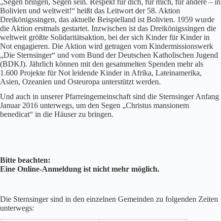
„Segen bringen, Segen sein. Respekt für dich, für mich, für andere – in
Bolivien und weltweit!“ heißt das Leitwort der 58. Aktion
Dreikönigssingen, das aktuelle Beispielland ist Bolivien. 1959 wurde
die Aktion erstmals gestartet. Inzwischen ist das Dreikönigssingen die
weltweit größte Solidaritätsaktion, bei der sich Kinder für Kinder in
Not engagieren. Die Aktion wird getragen vom Kindermissionswerk
„Die Sternsinger“ und vom Bund der Deutschen Katholischen Jugend
(BDKJ). Jährlich können mit den gesammelten Spenden mehr als
1.600 Projekte für Not leidende Kinder in Afrika, Lateinamerika,
Asien, Ozeanien und Osteuropa unterstützt werden.
Und auch in unserer Pfarreingemeinschaft sind die Sternsinger Anfang
Januar 2016 unterwegs, um den Segen „Christus mansionem
benedicat“ in die Häuser zu bringen.
Bitte beachten:
Eine Online-Anmeldung ist nicht mehr möglich.
Die Sternsinger sind in den einzelnen Gemeinden zu folgenden Zeiten
unterwegs: