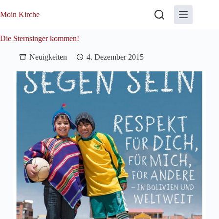
Zum
Inhalt
Moin Kirche
springen
Die Sternsinger kommen!
Neuigkeiten
4. Dezember 2015