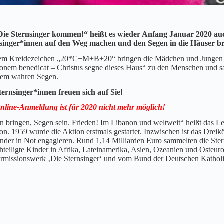
ie Sternsinger kommen!“ heißt es wieder Anfang Januar 2020 auch
singer*innen auf den Weg machen und den Segen in die Häuser br
em Kreidezeichen „20*C+M+B+20“ bringen die Mädchen und Jungen i
onem benedicat – Christus segne dieses Haus“ zu den Menschen und sam
nem wahren Segen.
ternsinger*innen freuen sich auf Sie!
nline-Anmeldung ist für 2020 nicht mehr möglich!
n bringen, Segen sein. Frieden! Im Libanon und weltweit“ heißt das Lei
n. 1959 wurde die Aktion erstmals gestartet. Inzwischen ist das Dreikö
inder in Not engagieren. Rund 1,14 Milliarden Euro sammelten die Stern
hteiligte Kinder in Afrika, Lateinamerika, Asien, Ozeanien und Osteuro
rmissionswerk ‚Die Sternsinger‘ und vom Bund der Deutschen Kathol