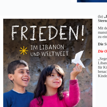
(la)
„D
Stern
Mit d
mansi
zu ei
Die S
Die O
„Sege
Libano
für K
benac
Kinde