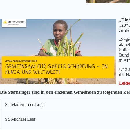
„Die 
„20*C
zu de
„Sege
aktuel
Solid
Bund 
in Af
Und a
die H
Leide
Die Sternsinger sind in den einzelnen Gemeinden zu folgenden Ze
St. Marien Leer-Loga:
St. Michael Leer: