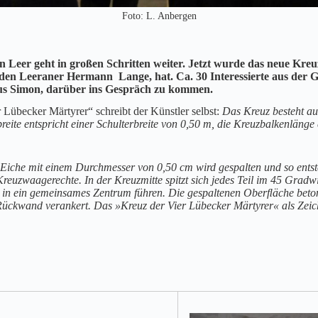
Foto: L. Anbergen
in Leer geht in großen Schritten weiter. Jetzt wurde das neue Kr
 den Leeraner Hermann Lange, hat. Ca. 30 Interessierte aus der
aus Simon, darüber ins Gespräch zu kommen.
Lübecker Märtyrer“ schreibt der Künstler selbst:
Das Kreuz besteht aus
ite entspricht einer Schulterbreite von 0,50 m, die Kreuzbalkenlänge
he mit einem Durchmesser von 0,50 cm wird gespalten und so entstehen
Kreuzwaagerechte. In der Kreuzmitte spitzt sich jedes Teil im 45 Grad
in ein gemeinsames Zentrum führen. Die gespaltenen Oberﬂäche betont e
Rückwand verankert. Das »Kreuz der Vier Lübecker Märtyrer« als Zei