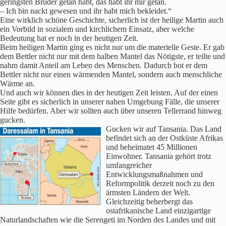
geringsten Brüder getan habt, das habt ihr mir getan.
– Ich bin nackt gewesen und ihr habt mich bekleidet.“
Eine wirklich schöne Geschichte, sicherlich ist der heilige Martin auch
ein Vorbild in sozialem und kirchlichem Einsatz, aber welche
Bedeutung hat er noch in der heutigen Zeit.
Beim heiligen Martin ging es nicht nur um die materielle Geste. Er gab
dem Bettler nicht nur mit dem halben Mantel das Nötigste, er teilte und
nahm damit Anteil am Leben des Menschen. Dadurch bot er dem
Bettler nicht nur einen wärmenden Mantel, sondern auch menschliche
Wärme an.
Und auch wir können dies in der heutigen Zeit leisten. Auf der einen
Seite gibt es sicherlich in unserer nahen Umgebung Fälle, die unserer
Hilfe bedürfen. Aber wir sollten auch über unseren Tellerrand hinweg
gucken.
Gucken wir auf Tansania. Das Land
befindet sich an der Ostküste Afrikas
und beheimatet 45 Millionen
Einwohner. Tansania gehört trotz
umfangreicher
Entwicklungsmaßnahmen und
Reformpolitik derzeit noch zu den
ärmsten Ländern der Welt.
Gleichzeitig beherbergt das
ostafrikanische Land einzigartige
Naturlandschaften wie die Serengeti im Norden des Landes und mit