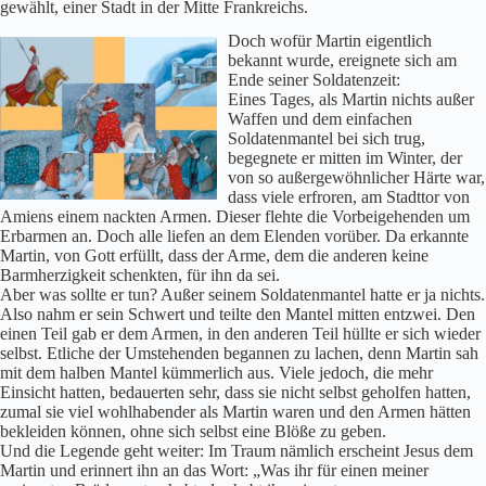
gewählt, einer Stadt in der Mitte Frankreichs.
Doch wofür Martin eigentlich
bekannt wurde, ereignete sich am
Ende seiner Soldatenzeit:
Eines Tages, als Martin nichts außer
Waffen und dem einfachen
Soldatenmantel bei sich trug,
begegnete er mitten im Winter, der
von so außergewöhnlicher Härte war,
dass viele erfroren, am Stadttor von
Amiens einem nackten Armen. Dieser flehte die Vorbeigehenden um
Erbarmen an. Doch alle liefen an dem Elenden vorüber. Da erkannte
Martin, von Gott erfüllt, dass der Arme, dem die anderen keine
Barmherzigkeit schenkten, für ihn da sei.
Aber was sollte er tun? Außer seinem Soldatenmantel hatte er ja nichts.
Also nahm er sein Schwert und teilte den Mantel mitten entzwei. Den
einen Teil gab er dem Armen, in den anderen Teil hüllte er sich wieder
selbst. Etliche der Umstehenden begannen zu lachen, denn Martin sah
mit dem halben Mantel kümmerlich aus. Viele jedoch, die mehr
Einsicht hatten, bedauerten sehr, dass sie nicht selbst geholfen hatten,
zumal sie viel wohlhabender als Martin waren und den Armen hätten
bekleiden können, ohne sich selbst eine Blöße zu geben.
Und die Legende geht weiter: Im Traum nämlich erscheint Jesus dem
Martin und erinnert ihn an das Wort: „Was ihr für einen meiner