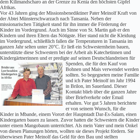
dem Kilimandscharo an der Grenze zu Kenia den höchsten Gipfel
Afrikas.
Vor 43 Jahren ging der Missionsbenediktiner Pater Meinolf Kraft von
der Abtei Münsterschwarzach nach Tansania. Neben der
missionarischen Tätigkeit stand für ihn immer die Förderung der
Kinder im Vordergrund. Auch im Sinne von St. Martin gab er den
Kindern und ihren Eltern das Nötigste. Hier stand nicht die Kleidung
im Vordergrund, schließlich fallen die Temperaturen in Tansania im
ganzen Jahr selten unter 20°C. Er ließ ein Schwesternheim bauen,
unterstützte diese Schwestern bei der Arbeit als Katechetinnen und
Kindergärtnerinnen und er predigte auf seinen Deutschlandreisen für
Spenden, die für den Kauf von
Bohnen und Mais verwendet werden
sollten. So begegneten meine Familie
und ich Pater Meinolf im Jahr 1994
in Brilon, im Sauerland. Dieser
Kontakt blieb über die ganzen Jahre
über Briefverkehr oder Email
erhalten. Vor gut 5 Jahren berichtete
er von seinem Wunsch, für die
Kinder in Mbande, einem Vorort der Hauptstadt Dar-Es-Salam, einen
Kindergarten bauen zu lassen. Zuvor hatten die Schwestern die Kinder
unter einem Mangobaum unterrichtet. Als mein Vater und mein Onkel
von diesen Planungen hörten, wollten sie dieses Projekt fördern. Sie
überwiesen Pater Meinolf das Geld für den Bau und stellten