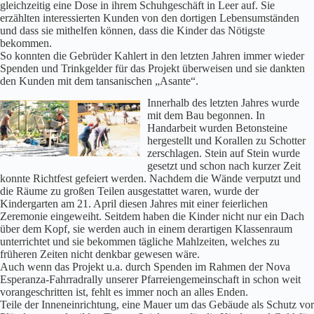
gleichzeitig eine Dose in ihrem Schuhgeschäft in Leer auf. Sie
erzählten interessierten Kunden von den dortigen Lebensumständen
und dass sie mithelfen können, dass die Kinder das Nötigste
bekommen.
So konnten die Gebrüder Kahlert in den letzten Jahren immer wieder
Spenden und Trinkgelder für das Projekt überweisen und sie dankten
den Kunden mit dem tansanischen „Asante“.
Innerhalb des letzten Jahres wurde
mit dem Bau begonnen. In
Handarbeit wurden Betonsteine
hergestellt und Korallen zu Schotter
zerschlagen. Stein auf Stein wurde
gesetzt und schon nach kurzer Zeit
konnte Richtfest gefeiert werden. Nachdem die Wände verputzt und
die Räume zu großen Teilen ausgestattet waren, wurde der
Kindergarten am 21. April diesen Jahres mit einer feierlichen
Zeremonie eingeweiht. Seitdem haben die Kinder nicht nur ein Dach
über dem Kopf, sie werden auch in einem derartigen Klassenraum
unterrichtet und sie bekommen tägliche Mahlzeiten, welches zu
früheren Zeiten nicht denkbar gewesen wäre.
Auch wenn das Projekt u.a. durch Spenden im Rahmen der Nova
Esperanza-Fahrradrally unserer Pfarreiengemeinschaft in schon weit
vorangeschritten ist, fehlt es immer noch an alles Enden.
Teile der Inneneinrichtung, eine Mauer um das Gebäude als Schutz vor