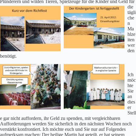
Plünderern und wilden Tieren, Spielzeuge für die
Kinder und Geld für
die
tägli
che
n
Ma
hlze
iten
wer
den
benötigt.
Ich
möc
hte
Sie
an
dies
er
Stell
e gar nicht auffordern, ihr Geld zu spenden, mit vergleichbaren
Aufforderungen werden Sie sicherlich in den nächsten Wochen noch
verstärkt konfrontiert. Ich möchte euch und Sie nur auf Folgendes
aufmerksam machen: Der heilige Martin hat geteilt, er hat seinem