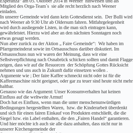
Esperanza“ am 05. Oktober 2014 in Weener hinweisen und als
Mitglied des Orga-Team´s sie alle recht herzlich nach Weener
einladen.
In unserer Gemeinde wird dann kein Gottesdienst sein. Der Bulli wird
nach Weener ab 9:30 Uhr ab Oldersum fahren. Mitfahrgelegenheit
wird durch ausliegende Listen, in die man sich eintragen kann,
gewährleistet. Hierzu wird aber an den nächsten Sonntagen noch
etwas gesagt werden.
Nun aber zurück zu der Aktion „ Faire Gemeinde“: Wir haben im
Pfarrgemeinderat sowie im Ortsausschuss darüber diskutiert. Im
Ortsausschuss nun wir waren der Meinung, dass wir eine
Selbstverpflichtung nach Osnabrück schicken sollten und damit Flagge
zeigen, dass wir auf die Resuorcen der Schöpfung Gottes Rücksicht
nehmen und uns auch in Zukunft dafür einsetzen wollen .
Argumente wie ; Der faire Kaffee schmeckt nicht oder ist für die
Kaffeemaschine nicht geeignet, oder gar zu teuer sind heute nicht mehr
haltbar.
Genauso wie das Argument: Unser Konsumverhalten hat keinen
Einfluss auf die weltweite Armut!
Doch hat es Einfluss, wenn man die unter menschenunwürdigen
Bedingungen hergestellten Waren, bzw. die Kinderarbeit überdenkt
und sich für einen fairen Einkauf von Produkten entschließt, die die
Siegel bzw. ein Label enthalten, die den „Fairen Handel“ garantieren.
Und hier möchte ich auch sie alle dazu anhalten, dass nicht nur in
unserer Kirchengemeinde der