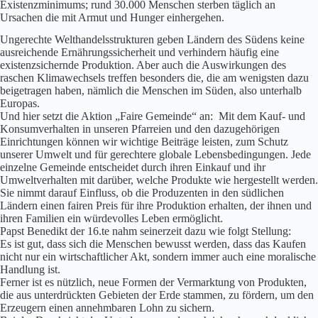
Existenzminimums; rund 30.000 Menschen sterben täglich an
Ursachen die mit Armut und Hunger einhergehen.
Ungerechte Welthandelsstrukturen geben Ländern des Südens keine
ausreichende Ernährungssicherheit und verhindern häufig eine
existenzsichernde Produktion. Aber auch die Auswirkungen des
raschen Klimawechsels treffen besonders die, die am wenigsten dazu
beigetragen haben, nämlich die Menschen im Süden, also unterhalb
Europas.
Und hier setzt die Aktion „Faire Gemeinde“ an: Mit dem Kauf- und
Konsumverhalten in unseren Pfarreien und den dazugehörigen
Einrichtungen können wir wichtige Beiträge leisten, zum Schutz
unserer Umwelt und für gerechtere globale Lebensbedingungen. Jede
einzelne Gemeinde entscheidet durch ihren Einkauf und ihr
Umweltverhalten mit darüber, welche Produkte wie hergestellt werden.
Sie nimmt darauf Einfluss, ob die Produzenten in den südlichen
Ländern einen fairen Preis für ihre Produktion erhalten, der ihnen und
ihren Familien ein würdevolles Leben ermöglicht.
Papst Benedikt der 16.te nahm seinerzeit dazu wie folgt Stellung:
Es ist gut, dass sich die Menschen bewusst werden, dass das Kaufen
nicht nur ein wirtschaftlicher Akt, sondern immer auch eine moralische
Handlung ist.
Ferner ist es nützlich, neue Formen der Vermarktung von Produkten,
die aus unterdrückten Gebieten der Erde stammen, zu fördern, um den
Erzeugern einen annehmbaren Lohn zu sichern.