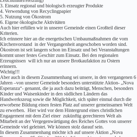
Leuchtmittel/Heizung)
3. Einsatz regional und biologisch erzeugter Produkte
4. Verwendung von Recyclingpapier
5. Nutzung von Ökostrom
6. Eigene ökologische Aktivitäten
Auch hier erfüllen wir in unserer Gemeinde einen Großteil dieser
Kriterien.
Ich erinnere hier an die energetischen Umbaumaßnahmen die vom
Kirchenvorstand in der Vergangenheit angeschoben worden sind.
Ökostrom ist seit langem schon im Einsatz und bei Veranstaltungen
kommt unser festes Geschirr zum Einsatz. Bei den regionalen
Erzeugnissen will ich nur an unsere Brotkaufaktion zu Ostern
erinnern.
Wichtig!!!
Aber auch in diesem Zusammenhang sei unsere, in den vergangenen 6
Jahren –von unserer Gemeinde besonders unterstützte Aktion- „Nova
Esperanza“- genannt, die ja auch dazu beiträgt, Menschen, besonders
Kinder und Waisenkinder in den südlichen Ländern das
Handwerkszeug sowie die Möglichkeit, sich später einmal durch die
erworbene Bildung einen festen Platz auf unserer gemeinsamen Welt
zu erwerben. Hier wird vor dem Hintergrund eines christlichen
Engagement mit dem Ziel einer zukünftig gerechteren Welt als
Mitarbeit an der Vergegenwärtigung des Reiches Gottes von unserer
Gemeinde viel geleistet. Wir können stolz darauf sein.
In diesem Zusammenhang möchte ich auf unsere Aktion „Nova