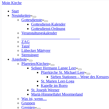
Moin Kirche
Start
Neuigkeiten
Gottesdienste
Gottesdienst-Kalender
Gottesdienst-Ordnung
Veranstaltungskalender
______________________________
ZAG
Taizé
Lübecker Märtyrer
Sternsinger
Angebote
Pfarreien/Kirchen
Seliger Hermann Lange Leer
Pfarrkirche St. Michael Leer
Sieben Stationen – Wege des Kreuzes
St. Marien Leer-Loga
Kapelle im Borro
St. Joseph Weener
Mariä-Himmelfahrt Moormerland
Was ist, wenn…
Gruppen
Gremien