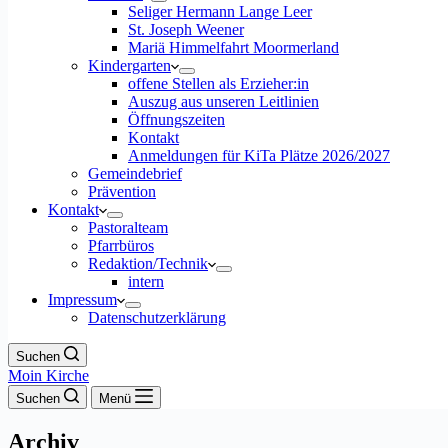
Seliger Hermann Lange Leer
St. Joseph Weener
Mariä Himmelfahrt Moormerland
Kindergarten
offene Stellen als Erzieher:in
Auszug aus unseren Leitlinien
Öffnungszeiten
Kontakt
Anmeldungen für KiTa Plätze 2026/2027
Gemeindebrief
Prävention
Kontakt
Pastoralteam
Pfarrbüros
Redaktion/Technik
intern
Impressum
Datenschutzerklärung
Suchen
Moin Kirche
Suchen
Menü
Archiv