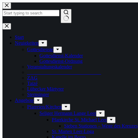
Zum
Inhalt
springen
Keine
Ergebnisse
Start
Neuigkeiten
Gottesdienste
Gottesdienst-Kalender
Gottesdienst-Ordnung
Veranstaltungskalender
______________________________
ZAG
Taizé
Lübecker Märtyrer
Sternsinger
Angebote
Pfarreien/Kirchen
Seliger Hermann Lange Leer
Pfarrkirche St. Michael Leer
Sieben Stationen – Wege des Kreuzes
St. Marien Leer-Loga
Kapelle im Borro