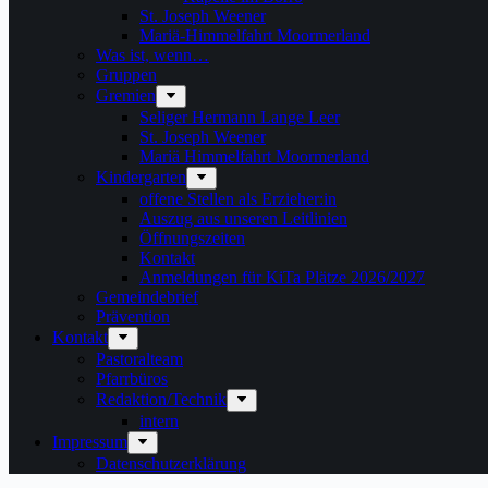
St. Joseph Weener
Mariä-Himmelfahrt Moormerland
Was ist, wenn…
Gruppen
Gremien
Seliger Hermann Lange Leer
St. Joseph Weener
Mariä Himmelfahrt Moormerland
Kindergarten
offene Stellen als Erzieher:in
Auszug aus unseren Leitlinien
Öffnungszeiten
Kontakt
Anmeldungen für KiTa Plätze 2026/2027
Gemeindebrief
Prävention
Kontakt
Pastoralteam
Pfarrbüros
Redaktion/Technik
intern
Impressum
Datenschutzerklärung